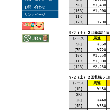
[9R]
¥1,430
お問い合わせ
[10R]
¥1,900
リンクページ
[11R]
[12R]
¥790
9/2（土）２回新潟11
レース
馬連
[5R]
¥560
[7R]
¥720
[10R]
¥1,550
[11R]
¥1,000
[12R]
¥2,250
9/2（土）２回札幌５日
レース
馬連
[1R]
¥450
[2R]
[3R]
¥440
[4R]
¥550