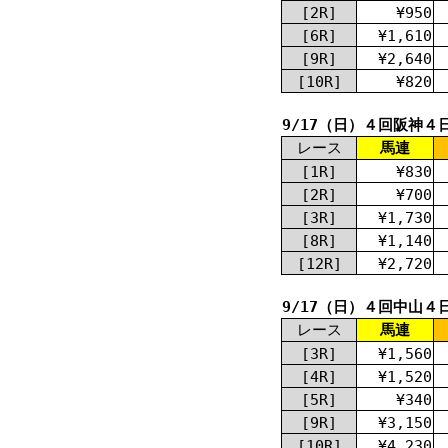
[2R]
¥950
[6R]
¥1,610
[9R]
¥2,640
[10R]
¥820
9/17（日）４回阪神４
レース
馬連
[1R]
¥830
[2R]
¥700
[3R]
¥1,730
[8R]
¥1,140
[12R]
¥2,720
9/17（日）４回中山４
レース
馬連
[3R]
¥1,560
[4R]
¥1,520
[5R]
¥340
[9R]
¥3,150
[10R]
¥4,230