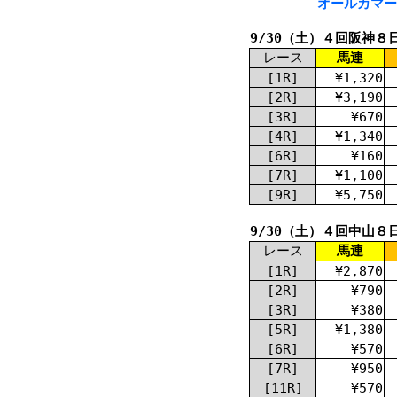
オールカマー(
9/30（土）４回阪神８
レース
馬連
[1R]
¥1,320
[2R]
¥3,190
[3R]
¥670
[4R]
¥1,340
[6R]
¥160
[7R]
¥1,100
[9R]
¥5,750
9/30（土）４回中山８
レース
馬連
[1R]
¥2,870
[2R]
¥790
[3R]
¥380
[5R]
¥1,380
[6R]
¥570
[7R]
¥950
[11R]
¥570