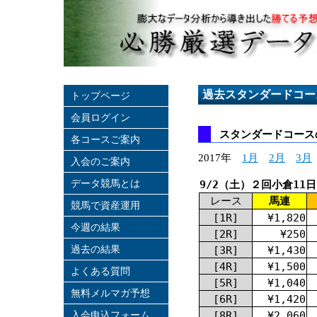
過去スタンダードコー
トップページ
会員ログイン
スタンダードコース
各コースご案内
2017年
1月
2月
3月
入会のご案内
データ競馬とは
9/2（土）２回小倉11
レース
馬連
競馬で資産運用
[1R]
¥1,820
今週の結果
[2R]
¥250
過去の結果
[3R]
¥1,430
[4R]
¥1,500
よくある質問
[5R]
¥1,040
無料メルマガ予想
[6R]
¥1,420
入会申込フォーム
[8R]
¥2,060