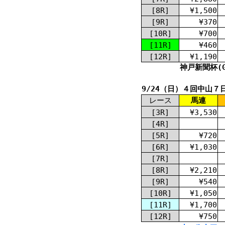
[8R]
¥1,500
[9R]
¥370
[10R]
¥700
[11R]
¥460
[12R]
¥1,190
神戸新聞杯(G
9/24（日）４回中山７
レース
馬連
[3R]
¥3,530
[4R]
[5R]
¥720
[6R]
¥1,030
[7R]
[8R]
¥2,210
[9R]
¥540
[10R]
¥1,050
[11R]
¥1,700
[12R]
¥750