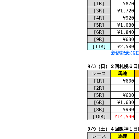
[1R]
¥870
[3R]
¥1,720
[4R]
¥920
[5R]
¥1,080
[6R]
¥1,840
[9R]
¥630
[11R]
¥2,580
新潟記念(GII
9/3（日）２回札幌６日
レース
馬連
[1R]
¥600
[2R]
[5R]
¥600
[6R]
¥1,630
[8R]
¥990
[10R]
¥14,590
9/9（土）４回阪神１日
レース
馬連