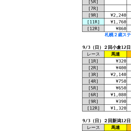
[5R]
[7R]
[9R]
¥2,240
[11R]
¥1,760
[12R]
¥860
札幌２歳ステー
9/3（日）２回小倉12
レース
馬連
[1R]
¥320
[2R]
¥400
[3R]
¥2,140
[4R]
¥750
[5R]
¥650
[6R]
¥1,080
[9R]
¥390
[12R]
¥1,320
9/3（日）２回新潟12
レース
馬連