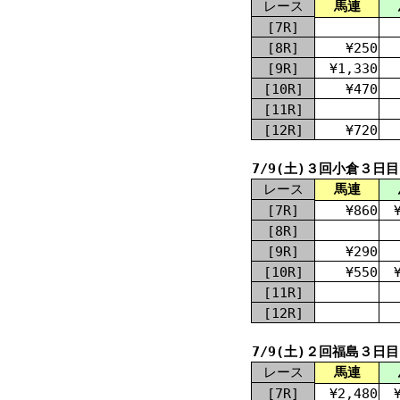
レース
馬連
[7R]
[8R]
¥250
[9R]
¥1,330
[10R]
¥470
[11R]
[12R]
¥720
7/9(土)３回小倉３日目
レース
馬連
[7R]
¥860
[8R]
[9R]
¥290
[10R]
¥550
[11R]
[12R]
7/9(土)２回福島３日目
レース
馬連
[7R]
¥2,480