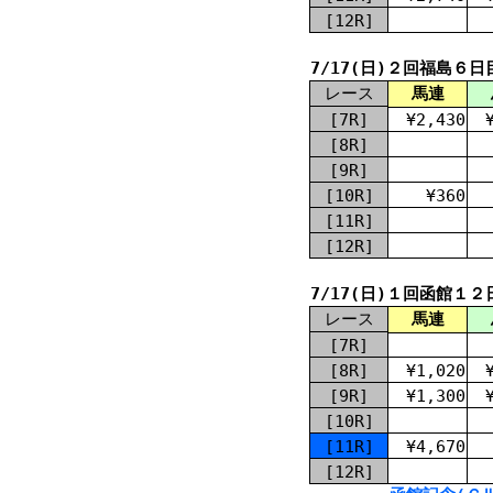
[12R]
7/17(日)２回福島６日
レース
馬連
[7R]
¥2,430
[8R]
[9R]
[10R]
¥360
[11R]
[12R]
7/17(日)１回函館１２
レース
馬連
[7R]
[8R]
¥1,020
[9R]
¥1,300
[10R]
[11R]
¥4,670
[12R]