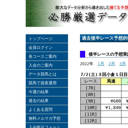
過去後半レース予想的
トップページ
会員ログイン
後半レースの予想実績
各コースご案内
2022年
1月
2月
3月
入会のご案内
データ競馬とは
7/2(土)３回小倉１日目
レース
馬連
競馬で資産運用
[7R]
今週の結果
[8R]
過去の結果
[9R]
¥600
[10R]
¥1,840
よくある質問
[11R]
無料メルマガ予想
[12R]
入会申込フォーム