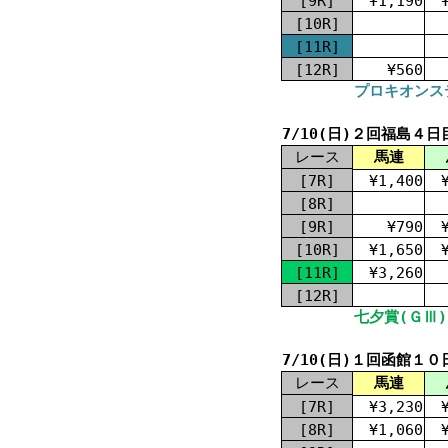
[9R]
¥1,190
[10R]
[11R]
[12R]
¥560
プロキオンステ
7/10(日)２回福島４日
レース
馬連
[7R]
¥1,400
[8R]
[9R]
¥790
[10R]
¥1,650
[11R]
¥3,260
[12R]
七夕賞(ＧⅢ) 
7/10(日)１回函館１０
レース
馬連
[7R]
¥3,230
[8R]
¥1,060