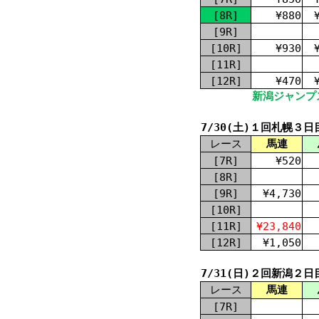
[8R]
¥880
[9R]
[10R]
¥930
[11R]
[12R]
¥470
新潟ジャンプス
7/30(土)１回札幌３日
レース
馬連
[7R]
¥520
[8R]
[9R]
¥4,730
[10R]
[11R]
¥23,840
[12R]
¥1,050
7/31(日)２回新潟２日
レース
馬連
[7R]