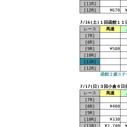
[11R]
[12R]
¥670
7/16(土)１回函館１１
レース
馬連
[7R]
[8R]
[9R]
¥580
[10R]
[11R]
[12R]
函館２歳ステー
7/17(日)３回小倉６日
レース
馬連
[7R]
[8R]
¥400
[9R]
[10R]
¥330
[11R]
¥2,740