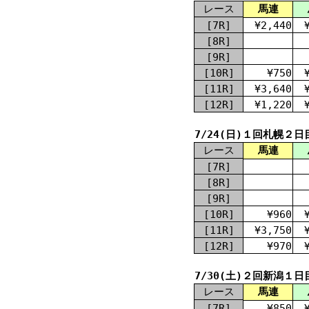
レース
馬連
[7R]
¥2,440
[8R]
[9R]
[10R]
¥750
[11R]
¥3,640
[12R]
¥1,220
7/24(日)１回札幌２日
レース
馬連
[7R]
[8R]
[9R]
[10R]
¥960
[11R]
¥3,750
[12R]
¥970
7/30(土)２回新潟１日
レース
馬連
[7R]
¥850