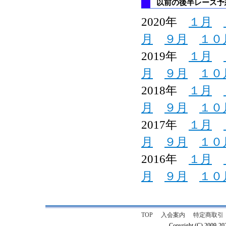
以前の後半レース予
2020年
１月
月
９月
１０
2019年
１月
月
９月
１０
2018年
１月
月
９月
１０
2017年
１月
月
９月
１０
2016年
１月
月
９月
１０
TOP
入会案内
特定商取引
Copyright (C) 2009-2026