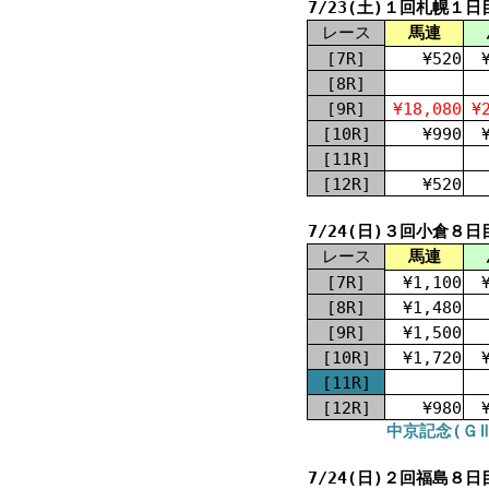
7/23(土)１回札幌１日
レース
馬連
[7R]
¥520
[8R]
[9R]
¥18,080
¥
[10R]
¥990
[11R]
[12R]
¥520
7/24(日)３回小倉８日
レース
馬連
[7R]
¥1,100
[8R]
¥1,480
[9R]
¥1,500
[10R]
¥1,720
[11R]
[12R]
¥980
中京記念(ＧⅢ
7/24(日)２回福島８日