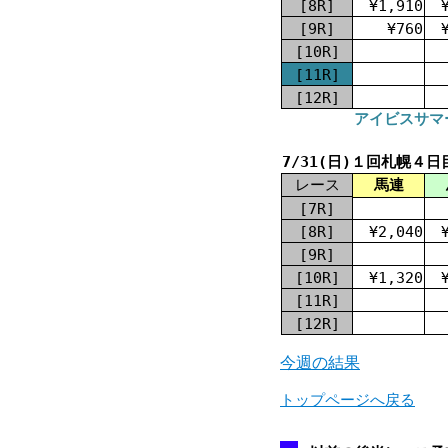
[8R]
¥1,910
[9R]
¥760
[10R]
[11R]
[12R]
アイビスサマー
7/31(日)１回札幌４日
レース
馬連
[7R]
[8R]
¥2,040
[9R]
[10R]
¥1,320
[11R]
[12R]
今週の結果
トップページへ戻る