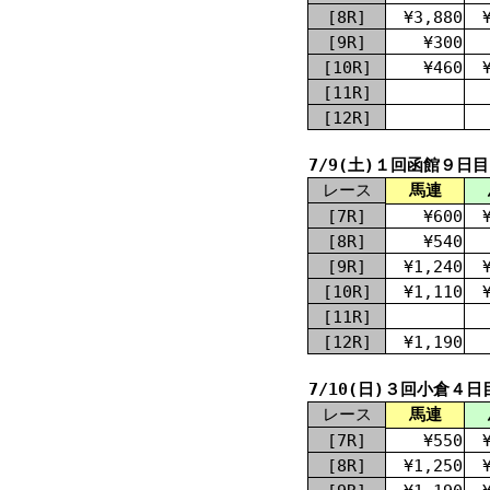
[8R]
¥3,880
[9R]
¥300
[10R]
¥460
[11R]
[12R]
7/9(土)１回函館９日目
レース
馬連
[7R]
¥600
[8R]
¥540
[9R]
¥1,240
[10R]
¥1,110
[11R]
[12R]
¥1,190
7/10(日)３回小倉４日
レース
馬連
[7R]
¥550
[8R]
¥1,250