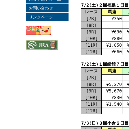
7/2(土)２回福島１日目
お問い合わせ
レース
馬連
リンクページ
[7R]
¥350
[8R]
[9R]
¥690
[10R]
¥880
[11R]
¥1,850
[12R]
¥660
7/2(土)１回函館７日目
レース
馬連
[7R]
[8R]
¥5,270
[9R]
¥5,670
[10R]
¥830
[11R]
¥1,540
[12R]
7/3(日)３回小倉２日目