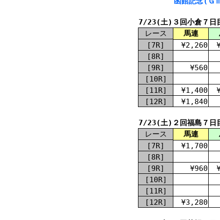
函館記念(ＧⅢ
7/23(土)３回小倉７日
レース
馬連
[7R]
¥2,260
[8R]
[9R]
¥560
[10R]
[11R]
¥1,400
[12R]
¥1,840
7/23(土)２回福島７日
レース
馬連
[7R]
¥1,700
[8R]
[9R]
¥960
[10R]
[11R]
[12R]
¥3,280