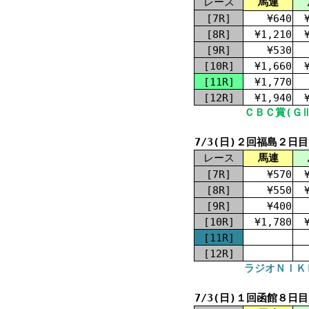
レース
馬連
[7R]
¥640
[8R]
¥1,210
[9R]
¥530
[10R]
¥1,660
[11R]
¥1,770
[12R]
¥1,940
ＣＢＣ賞(ＧⅢ
7/3(日)２回福島２日目
レース
馬連
[7R]
¥570
[8R]
¥550
[9R]
¥400
[10R]
¥1,780
[11R]
[12R]
ラジオＮＩＫＫ
7/3(日)１回函館８日目