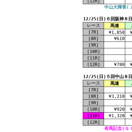
[12R]
中山大障害(Ｊ
12/25(日)６回阪神８
レース
馬連
[7R]
¥1,850
[8R]
¥610
[9R]
[10R]
[11R]
[12R]
¥780
12/25(日)５回中山８
レース
馬連
[7R]
[8R]
¥3,210
[9R]
[10R]
¥920
[11R]
¥1,320
[12R]
有馬記念(ＧＩ