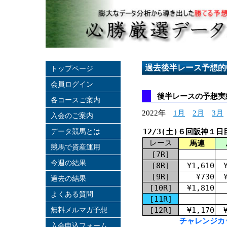
過去後半レース予想的
トップページ
会員ログイン
後半レースの予想実績
各コースご案内
2022年
1月
2月
3月
入会のご案内
データ競馬とは
12/3(土)６回阪神１日
レース
馬連
競馬で資産運用
[7R]
今週の結果
[8R]
¥1,610
[9R]
¥730
過去の結果
[10R]
¥1,810
よくある質問
[11R]
無料メルマガ予想
[12R]
¥1,170
チャレンジカッ
入会申込フォーム