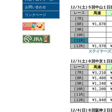
お問い合わせ
12/3(土)５回中山１日
レース
馬連
リンクページ
[7R]
[8R]
¥1,870
[9R]
[10R]
[11R]
[12R]
¥1,970
ステイヤーズス
12/3(土)６回中京１日
レース
馬連
[7R]
¥3,210
[8R]
¥1,480
[9R]
¥1,240
[10R]
¥1,200
[11R]
[12R]
¥1,840
12/4(日)６回阪神２日