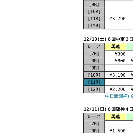
[9R]
[10R]
[11R]
¥3,790
[12R]
12/10(土)６回中京３
レース
馬連
[7R]
¥390
[8R]
¥800
[9R]
[10R]
¥3,190
[11R]
[12R]
¥2,200
中日新聞杯(Ｇ
12/11(日)６回阪神４
レース
馬連
[7R]
[8R]
¥1,590