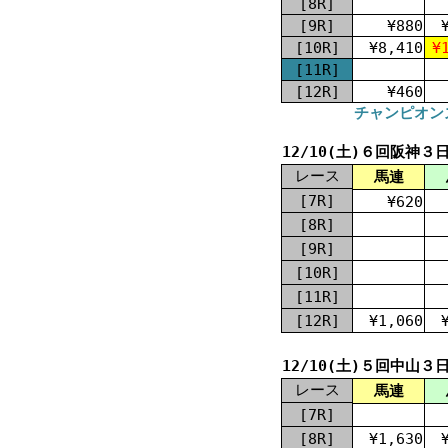
[8R]
[9R]
¥880
[10R]
¥8,410
¥
[11R]
[12R]
¥460
チャンピオンズ
12/10(土)６回阪神３
レース
馬連
[7R]
¥620
[8R]
[9R]
[10R]
[11R]
[12R]
¥1,060
12/10(土)５回中山３
レース
馬連
[7R]
[8R]
¥1,630