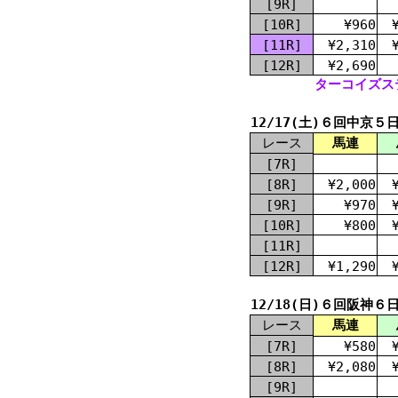
[9R]
[10R]
¥960
[11R]
¥2,310
[12R]
¥2,690
ターコイズステ
12/17(土)６回中京５
レース
馬連
[7R]
[8R]
¥2,000
[9R]
¥970
[10R]
¥800
[11R]
[12R]
¥1,290
12/18(日)６回阪神６
レース
馬連
[7R]
¥580
[8R]
¥2,080
[9R]