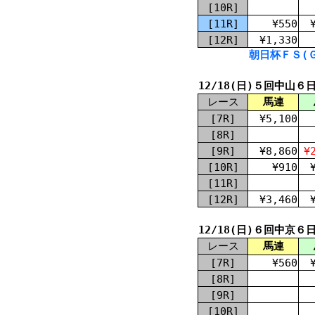
[10R]
[11R]
¥550
[12R]
¥1,330
朝日杯ＦＳ(Ｇ
12/18(日)５回中山６
レース
馬連
[7R]
¥5,100
[8R]
[9R]
¥8,860
¥
[10R]
¥910
[11R]
[12R]
¥3,460
12/18(日)６回中京６
レース
馬連
[7R]
¥560
[8R]
[9R]
[10R]