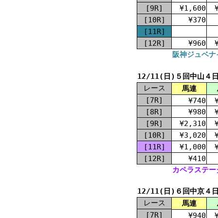
[9R]
¥1,600
[10R]
¥370
[11R]
[12R]
¥960
阪神ジュベナイ
12/11(日)５回中山４
レース
馬連
[7R]
¥740
[8R]
¥980
[9R]
¥2,310
[10R]
¥3,020
[11R]
¥1,000
[12R]
¥410
カペラステーク
12/11(日)６回中京４
レース
馬連
[7R]
¥940